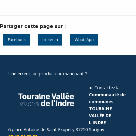
Partager cette page sur :
Facebook
LinkedIn
WhatsApp
Skip back to main navigation
Une erreur, un producteur manquant ?
► Contactez la
Communauté de
communes
TOURAINE
VALLÉE DE
L'INDRE
6 place Antoine de Saint Exupéry 37250 Sorigny